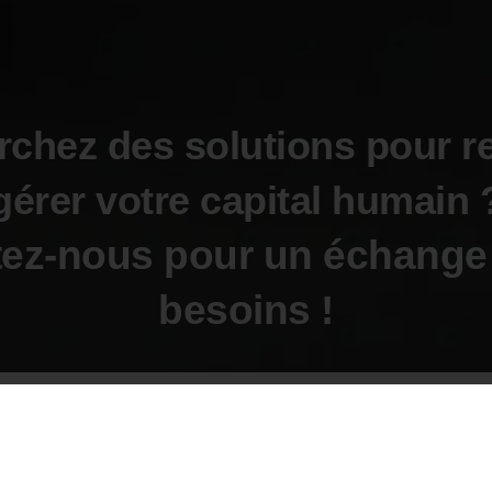
chez des solutions pour r
gérer votre capital humain 
ez-nous pour un échange
besoins !