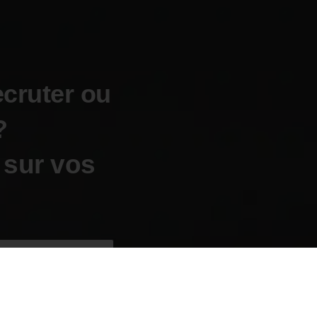
ecruter ou
?
 sur vos