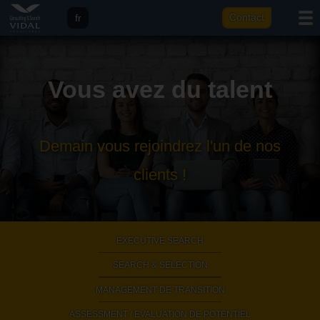
fr
Contact
eng
it
Vous avez du talent
ar
Demain vous rejoindrez l'un de nos
clients !
EXECUTIVE SEARCH
|
SEARCH & SELECTION
|
MANAGEMENT DE TRANSITION
|
ASSESSMENT / EVALUATION DE POTENTIEL