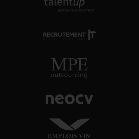
TALENTUP
découvrez notre site carrière
RECRUTEMENT-IT
toutes nos offres d'emploi dans
l'univers numérique
MPE OUTSOURCING
conseil et recrutement énergie, oil
& gas
NEOCV
application tracking system
EMPLOIS-VIN
toutes nos offres d'emploi dans
l'univers du vin