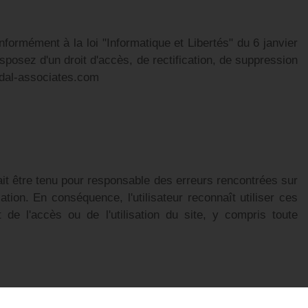
nformément à la loi "Informatique et Libertés" du 6 janvier
osez d'un droit d'accès, de rectification, de suppression
idal-associates.com
ait être tenu pour responsable des erreurs rencontrées sur
tion. En conséquence, l'utilisateur reconnaît utiliser ces
de l'accès ou de l'utilisation du site, y compris toute