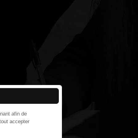
nant afin de
 tout accepter