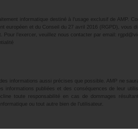
 traitement informatique destiné à l'usage exclusif de AMP. Co
t européen et du Conseil du 27 avril 2016 (RGPD), vous disp
. Pour l'exercer, veuillez nous contacter par email: rgpd@v
tialité
 des informations aussi précises que possible. AMP ne saur
s informations publiées et des conséquences de leur utilisa
line toute responsabilité en cas de dommages résultant 
nformatique ou tout autre bien de l'utilisateur.