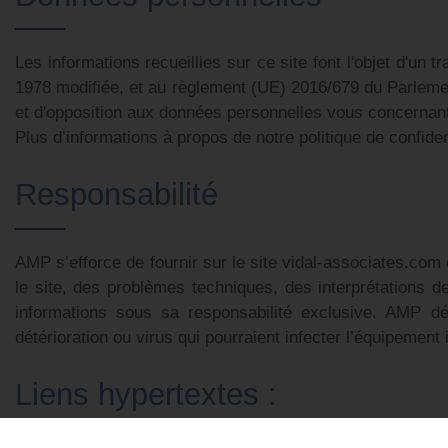
Les informations recueillies sur ce site font l'objet d'un
1978 modifiée, et au règlement (UE) 2016/679 du Parlemen
et d'opposition aux données personnelles vous concernant
Plus d’informations à propos de notre politique de confiden
Responsabilité
AMP s’efforce de fournir sur le site vidal-associates.com
le site, des problèmes techniques, des interprétations de
informations sous sa responsabilité exclusive. AMP déc
détérioration ou virus qui pourraient infecter l’équipement i
Liens hypertextes :