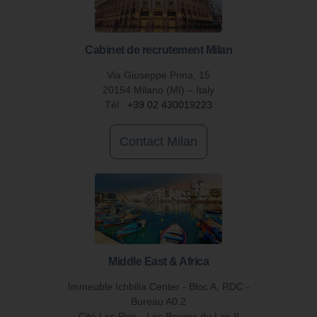
Cabinet de recrutement Milan
Via Giuseppe Prina, 15
20154 Milano (MI) – Italy
Tél :
+39 02 430019223
Contact Milan
Middle East & Africa
Immeuble Ichbilia Center - Bloc A, RDC -
Bureau A0.2
Cité Les Pins - Les Berges du Lac II