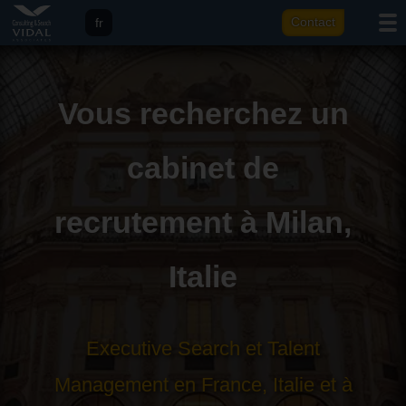
fr
Contact
eng
it
Vous recherchez un
ar
cabinet de
recrutement à Milan,
Italie
Executive Search et Talent
Management en France, Italie et à