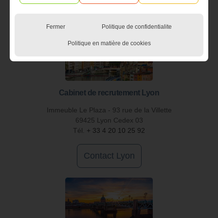
Contact Marseille
Fermer
Politique de confidentialite
Politique en matière de cookies
Cabinet de recrutement Lyon
Immeuble Le Plaza - 93 rue de la Villette
69425 Lyon Cedex 03
Tél.
+ 33 4 20 10 25 92
Contact Lyon