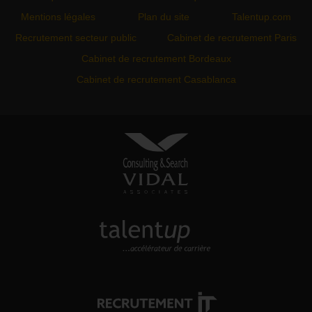
Mentions légales
Plan du site
Talentup.com
Recrutement secteur public
Cabinet de recrutement Paris
Cabinet de recrutement Bordeaux
Cabinet de recrutement Casablanca
VIDAL ASSOCIATES
conseil en recrutement et
approche directe
TALENTUP
découvrez notre site carrière
RECRUTEMENT-IT
toutes nos offres d'emploi dans