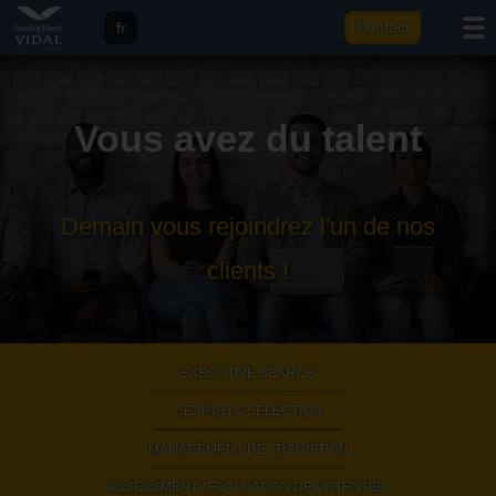
fr
Contact
eng
it
Vous avez du talent
ar
Demain vous rejoindrez l'un de nos
clients !
EXECUTIVE SEARCH
|
SEARCH & SELECTION
|
MANAGEMENT DE TRANSITION
|
ASSESSMENT / EVALUATION DE POTENTIEL