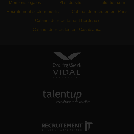
Mentions légales
Plan du site
Talentup.com
Recrutement secteur public
Cabinet de recrutement Paris
Cabinet de recrutement Bordeaux
Cabinet de recrutement Casablanca
VIDAL ASSOCIATES
conseil en recrutement et
approche directe
TALENTUP
découvrez notre site carrière
RECRUTEMENT-IT
toutes nos offres d'emploi dans