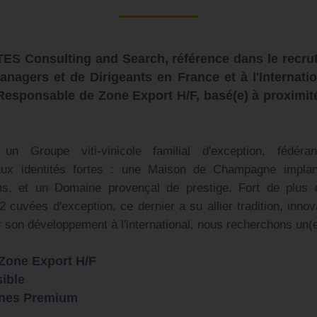
S Consulting and Search, référence dans le recru
agers et de Dirigeants en France et à l'Internatio
 Responsable de Zone Export H/F, basé(e) à proximi
 un Groupe viti-vinicole familial d'exception, fédér
aux identités fortes : une Maison de Champagne implan
, et un Domaine provençal de prestige. Fort de plus 
12 cuvées d'exception, ce dernier a su allier tradition, innov
son développement à l'international, nous recherchons un(e
Zone Export H/F
sible
nes Premium