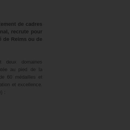
tement de cadres
nal, recrute pour
té de Reims ou de
ant deux domaines
tée au pied de la
de 60 médailles et
ation et excellence.
) :