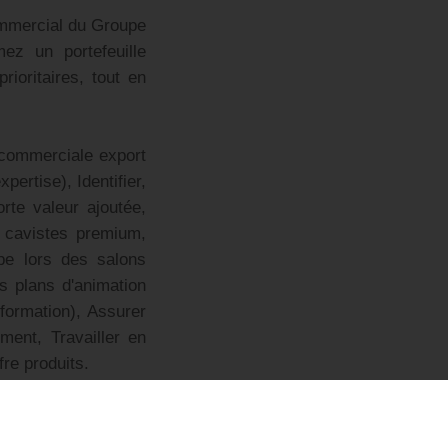
ommercial du Groupe
mez un portefeuille
rioritaires, tout en
 commerciale export
ertise), Identifier,
orte valeur ajoutée,
, cavistes premium,
upe lors des salons
s plans d'animation
formation), Assurer
ement, Travailler en
fre produits.
port de vins et/ou
é de développement