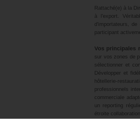
Rattaché(e) à la D
à l'export. Vérita
d'importateurs, de 
participant active
Vos principales 
sur vos zones de pr
sélectionner et con
Développer et fidé
hôtellerie-restaur
professionnels int
commerciale adapté
un reporting réguli
étroite collaboratio
Votre profil :
Exp
spiritueux premiu