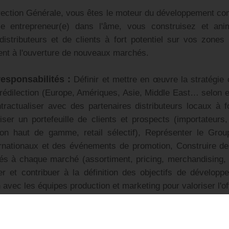
irection Générale, vous êtes le moteur du développement c
ble entrepreneur(e) dans l'âme, vous construisez et ani
distributeurs et de clients à fort potentiel sur vos zones p
ment à l'ouverture de nouveaux marchés.
responsabilités :
Définir et mettre en œuvre la stratégie
édilection (Europe, Amériques, Asie, Middle East… selon exp
tractualiser avec des partenaires distributeurs locaux à f
liser un portefeuille de clients et prospects (importateurs
ation haut de gamme, retail sélectif), Représenter le Gro
ernationaux et des événements de promotion, Construire de
s à chaque marché (assortiment, pricing, merchandising, 
er et contribuer à la définition des objectifs de développ
n avec les équipes production et marketing pour valoriser l'of
érience confirmée dans le développement commercial ex
m (RZE, Responsable export, Chef de zone export, charg