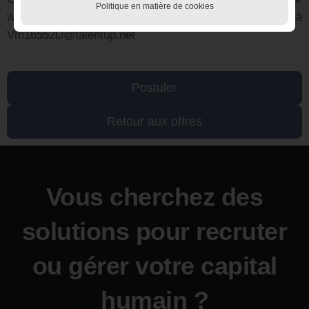
Politique en matière de cookies
www.talentup.com ou par email à
Vm16552D@talentup.net
Postuler
Retour aux offres
Vous cherchez des
solutions pour recruter
ou gérer votre capital
humain ?