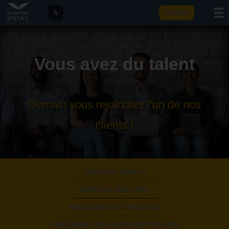
fr
Contact
eng
it
Vous avez du talent
ar
Demain vous rejoindrez l'un de nos
clients !
EXECUTIVE SEARCH
|
SEARCH & SELECTION
|
MANAGEMENT DE TRANSITION
|
ASSESSMENT / EVALUATION DE POTENTIEL