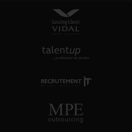
VIDAL ASSOCIATES
conseil en recrutement et
approche directe
TALENTUP
découvrez notre site carrière
RECRUTEMENT-IT
toutes nos offres d'emploi dans
l'univers numérique
MPE OUTSOURCING
conseil et recrutement énergie, oil
& gas