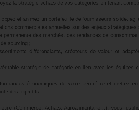
loyez la stratégie achats de vos catégories en tenant comp
loppez et animez un portefeuille de fournisseurs solide, agil
iations commerciales annuelles sur des enjeux stratégiques 
lle permanente des marchés, des tendances de consommatio
 de sourcing ;
sortiments différenciants, créateurs de valeur et adapté
éritable stratégie de catégorie en lien avec les équipes 
rformances économiques de votre périmètre et mettez en
inte des objectifs.
ieure (Commerce, Achats, Agroalimentaire…), vous justifi
Acheteur idéalement acquise dans l'univers de la grande distr
solide expertise des achats sur une des catégories cibles.
s qualités de négociateur(trice), vous savez prendre des d