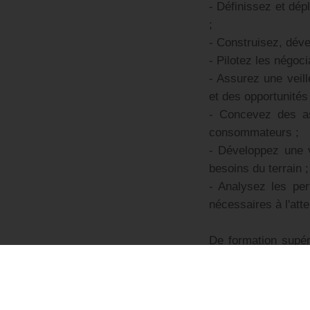
- Définissez et dép
;
- Construisez, déve
- Pilotez les négoc
- Assurez une vei
et des opportunités
- Concevez des as
consommateurs ;
- Développez une v
besoins du terrain ;
- Analysez les pe
nécessaires à l'atte
De formation supér
réussie en tant qu'
Vous possédez une 
Reconnu(e) pour vo