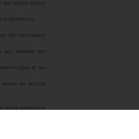
te des enjeux locaux
e et performant ;
;
n, des innovations
s aux attentes des
commerciales et les
 œuvre les actions
ez d'une expérience
ibution.
écisions rapidement