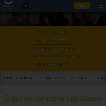
fr
Contact
eng
it
ar
EXECUTIVE SEARCH
|
SEARCH & SELECTION
|
MANAGEMENT DE TRANSITION
|
ASSESSMENT / EVALUATION DE POTENTIEL
|
TALENT MANAGEMENT
ITION MANAGERS PARTOUT EN FRANCE ET À L'IN
Bilan de compétences Cadre