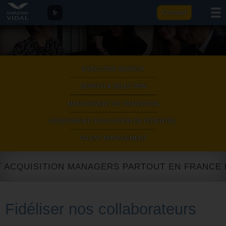
fr
Contact
eng
it
ar
EXECUTIVE SEARCH
|
SEARCH & SELECTION
|
MANAGEMENT DE TRANSITION
|
ASSESSMENT / EVALUATION DE POTENTIEL
|
TALENT MANAGEMENT
 ACQUISITION MANAGERS PARTOUT EN FRANCE ET
Fidéliser nos collaborateurs