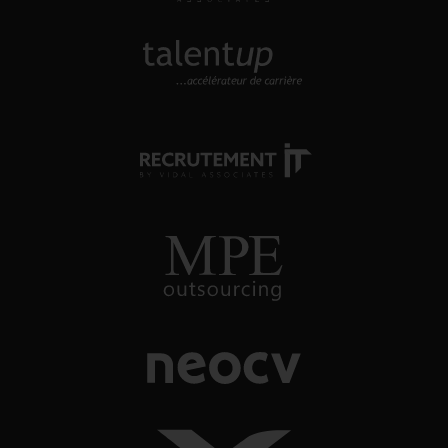
TALENTUP
découvrez notre site carrière
RECRUTEMENT-IT
toutes nos offres d'emploi dans
l'univers numérique
MPE OUTSOURCING
conseil et recrutement énergie, oil
& gas
NEOCV
application tracking system