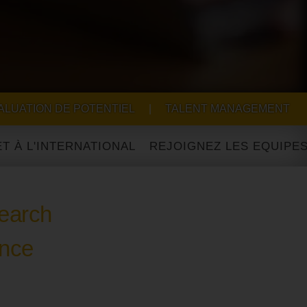
ALUATION DE POTENTIEL
|
TALENT MANAGEMENT
NTERNATIONAL
earch
ance