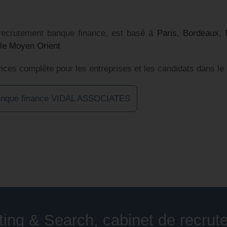
 recrutement banque finance, est basé à
Paris
,
Bordeaux
,
t le Moyen Orient
ices complète pour les entreprises et les candidats dans le
n banque finance VIDAL ASSOCIATES
g & Search, cabinet de recrut