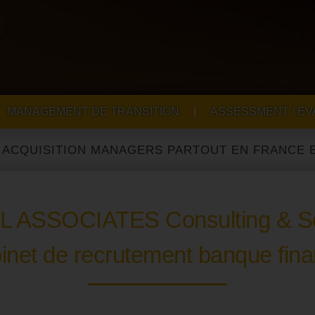
MANAGEMENT DE TRANSITION
|
ASSESSMENT / EV
SITION MANAGERS PARTOUT EN FRANCE ET À L'I
L ASSOCIATES Consulting & S
inet de recrutement banque fin