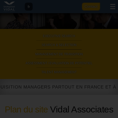
fr
Contact
eng
it
ar
EXECUTIVE SEARCH
|
SEARCH & SELECTION
|
MANAGEMENT DE TRANSITION
|
ASSESSMENT / EVALUATION DE POTENTIEL
|
TALENT MANAGEMENT
SITION MANAGERS PARTOUT EN FRANCE ET À L'I
Vidal Associates
Plan du site