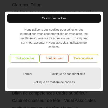
Clarence Dillon
Diplôme et du goudron : pourquoi le diplôme
Gestion des cookies
nous colle-t-il à la peau
Vidal Associates Déménage
Nous utilisons des cookies pour collecter des
informations vous concernant afin de vous offrir une
Comment recruter le meilleur talent? Bonnes
meilleure expérience de notre site web. En cliquant
pratiques, recettes et convictions
sur « tout accepter », vous acceptez l’utilisation de
cookies.
Autres liens
Tout accepter
Tout refuser
Personnaliser
annonces du cabinet de recrutement Vidal-
Fermer
Politique de confidentialite
Associates Consulting & Search
Politique en matière de cookies
Approche directe candidat - Vidal Associates
Bilan de compétences Cadre supérieur
Cabinet chasseur de tête - Vidal Associates